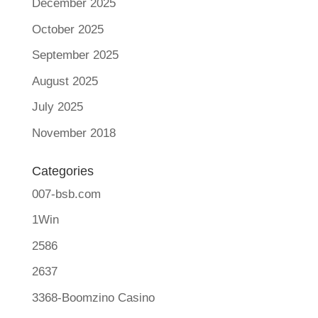
December 2025
October 2025
September 2025
August 2025
July 2025
November 2018
Categories
007-bsb.com
1Win
2586
2637
3368-Boomzino Casino