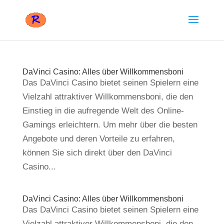
DaVinci Casino: Alles über Willkommensboni
Das DaVinci Casino bietet seinen Spielern eine
Vielzahl attraktiver Willkommensboni, die den
Einstieg in die aufregende Welt des Online-
Gamings erleichtern. Um mehr über die besten
Angebote und deren Vorteile zu erfahren,
können Sie sich direkt über den DaVinci
Casino...
DaVinci Casino: Alles über Willkommensboni
Das DaVinci Casino bietet seinen Spielern eine
Vielzahl attraktiver Willkommensboni, die den