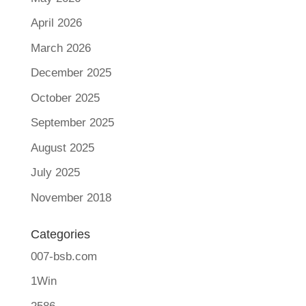
April 2026
March 2026
December 2025
October 2025
September 2025
August 2025
July 2025
November 2018
Categories
007-bsb.com
1Win