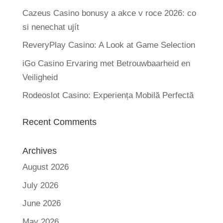
Cazeus Casino bonusy a akce v roce 2026: co
si nenechat ujít
ReveryPlay Casino: A Look at Game Selection
iGo Casino Ervaring met Betrouwbaarheid en
Veiligheid
Rodeoslot Casino: Experiența Mobilă Perfectă
Recent Comments
Archives
August 2026
July 2026
June 2026
May 2026