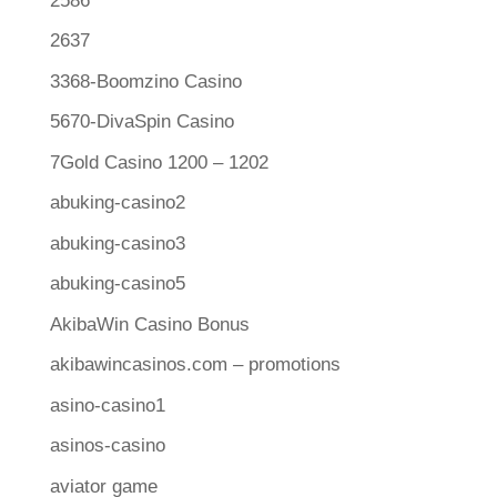
2586
2637
3368-Boomzino Casino
5670-DivaSpin Casino
7Gold Casino 1200 – 1202
abuking-casino2
abuking-casino3
abuking-casino5
AkibaWin Casino Bonus
akibawincasinos.com – promotions
asino-casino1
asinos-casino
aviator game