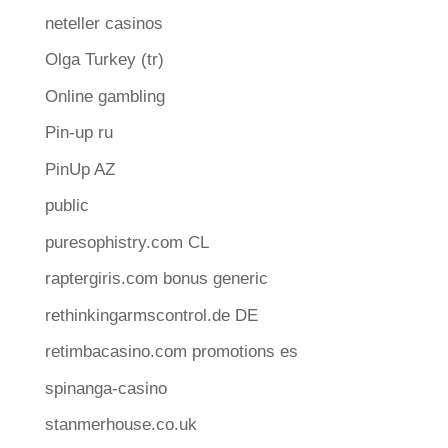
neteller casinos
Olga Turkey (tr)
Online gambling
Pin-up ru
PinUp AZ
public
puresophistry.com CL
raptergiris.com bonus generic
rethinkingarmscontrol.de DE
retimbacasino.com promotions es
spinanga-casino
stanmerhouse.co.uk