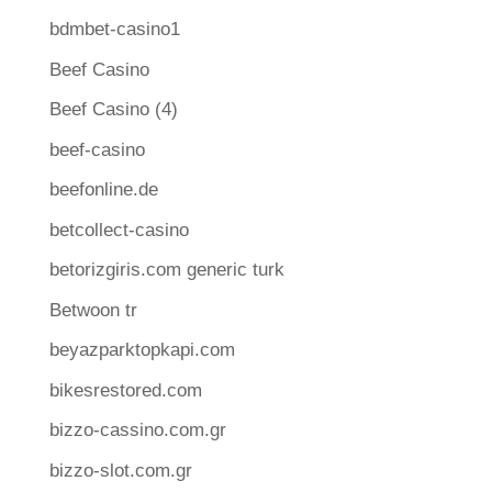
bdmbet-casino1
Beef Casino
Beef Casino (4)
beef-casino
beefonline.de
betcollect-casino
betorizgiris.com generic turk
Betwoon tr
beyazparktopkapi.com
bikesrestored.com
bizzo-cassino.com.gr
bizzo-slot.com.gr