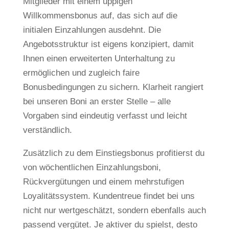
Mitglieder mit einem üppigen
Willkommensbonus auf, das sich auf die
initialen Einzahlungen ausdehnt. Die
Angebotsstruktur ist eigens konzipiert, damit
Ihnen einen erweiterten Unterhaltung zu
ermöglichen und zugleich faire
Bonusbedingungen zu sichern. Klarheit rangiert
bei unseren Boni an erster Stelle – alle
Vorgaben sind eindeutig verfasst und leicht
verständlich.
Zusätzlich zu dem Einstiegsbonus profitierst du
von wöchentlichen Einzahlungsboni,
Rückvergütungen und einem mehrstufigen
Loyalitätssystem. Kundentreue findet bei uns
nicht nur wertgeschätzt, sondern ebenfalls auch
passend vergütet. Je aktiver du spielst, desto