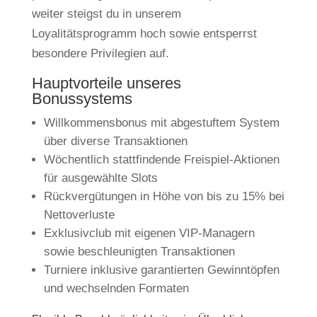
weiter steigst du in unserem
Loyalitätsprogramm hoch sowie entsperrst
besondere Privilegien auf.
Hauptvorteile unseres
Bonussystems
Willkommensbonus mit abgestuftem System
über diverse Transaktionen
Wöchentlich stattfindende Freispiel-Aktionen
für ausgewählte Slots
Rückvergütungen in Höhe von bis zu 15% bei
Nettoverluste
Exklusivclub mit eigenen VIP-Managern
sowie beschleunigten Transaktionen
Turniere inklusive garantierten Gewinntöpfen
und wechselnden Formaten