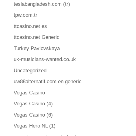
teslabangladesh.com (tr)
tpw.com.tr
ttcasino.net es
ttcasino.net Generic
Turkey Pavlovskaya
uk-musicians-wanted.co.uk
Uncategorized
uw88alternatif.com en generic
Vegas Casino
Vegas Casino (4)
Vegas Casino (6)
Vegas Hero NL (1)