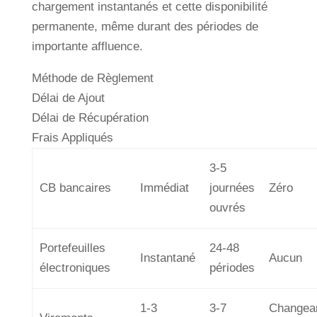
chargement instantanés et cette disponibilité
permanente, même durant des périodes de
importante affluence.
Méthode de Règlement
Délai de Ajout
Délai de Récupération
Frais Appliqués
3-5
CB bancaires
Immédiat
journées
Zéro
ouvrés
Portefeuilles
24-48
Instantané
Aucun
électroniques
périodes
1-3
3-7
Changea