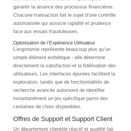
garantir la aisance des processus financières.
Chacune transaction fait le sujet d’une contrôle
automatisée qui associe rapidité et prudence
face aux essais frauduleuses.
Optimisation de l’Expérience Utilisateur
L’ergonomie représente beaucoup plus qu’un
simple élément esthétique : elle détermine
directement la satisfaction et la fidélisation des
utilisateurs. Les interfaces épurées facilitent la
exploration, tandis que de fonctionnalités de
recherche avancée autorisent de identifier
instantanément un jeu spécifique parmi des
centaines de choix disponibles.
Offres de Support et Support Client
Un département clientèle réactif et qualifié fait