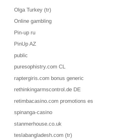
Olga Turkey (tr)
Online gambling
Pin-up ru
PinUp AZ
public
puresophistry.com CL
raptergiris.com bonus generic
rethinkingarmscontrol.de DE
retimbacasino.com promotions es
spinanga-casino
stanmerhouse.co.uk
teslabangladesh.com (tr)