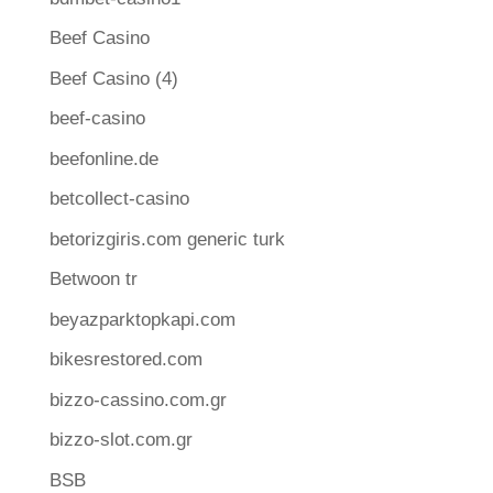
Beef Casino
Beef Casino (4)
beef-casino
beefonline.de
betcollect-casino
betorizgiris.com generic turk
Betwoon tr
beyazparktopkapi.com
bikesrestored.com
bizzo-cassino.com.gr
bizzo-slot.com.gr
BSB