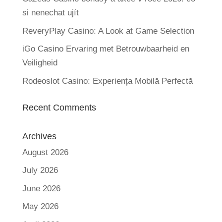
si nenechat ujít
ReveryPlay Casino: A Look at Game Selection
iGo Casino Ervaring met Betrouwbaarheid en
Veiligheid
Rodeoslot Casino: Experiența Mobilă Perfectă
Recent Comments
Archives
August 2026
July 2026
June 2026
May 2026