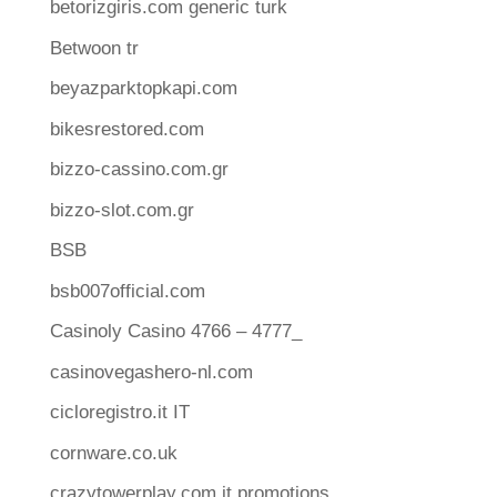
betorizgiris.com generic turk
Betwoon tr
beyazparktopkapi.com
bikesrestored.com
bizzo-cassino.com.gr
bizzo-slot.com.gr
BSB
bsb007official.com
Casinoly Casino 4766 – 4777_
casinovegashero-nl.com
cicloregistro.it IT
cornware.co.uk
crazytowerplay.com it promotions