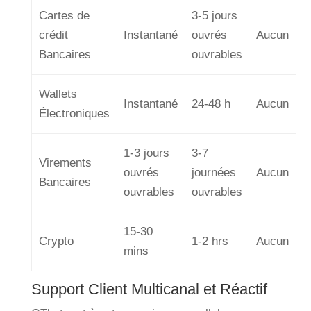
Cartes de
3-5 jours
crédit
Instantané
ouvrés
Aucun
Bancaires
ouvrables
Wallets
Instantané
24-48 h
Aucun
Électroniques
1-3 jours
3-7
Virements
ouvrés
journées
Aucun
Bancaires
ouvrables
ouvrables
15-30
Crypto
1-2 hrs
Aucun
mins
Support Client Multicanal et Réactif