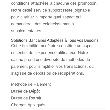
conditions attachées à chacune des promotion.
Notre dédié service support reste joignable
pour clarifier n’importe quel aspect qui
demanderait des éclaircissements
supplémentaires.
Solutions Bancaires Adaptées à Tous vos Besoins
Cette flexibilité monétaire constitue un aspect
essentiel de l’expérience utilisateur. Notre
casino prend une diversité de méthodes de
paiement pour simplifier vos transactions, qu’il
s’agisse de dépôts ou de récupérations.
Méthode de Paiement
Durée de Dépôt
Durée de Retrait
Charges Appliqués