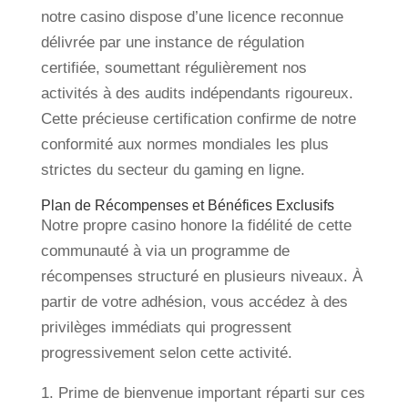
notre casino dispose d’une licence reconnue
délivrée par une instance de régulation
certifiée, soumettant régulièrement nos
activités à des audits indépendants rigoureux.
Cette précieuse certification confirme de notre
conformité aux normes mondiales les plus
strictes du secteur du gaming en ligne.
Plan de Récompenses et Bénéfices Exclusifs
Notre propre casino honore la fidélité de cette
communauté à via un programme de
récompenses structuré en plusieurs niveaux. À
partir de votre adhésion, vous accédez à des
privilèges immédiats qui progressent
progressivement selon cette activité.
Prime de bienvenue important réparti sur ces