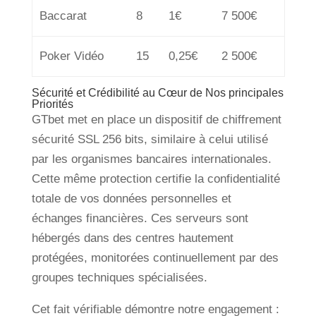
Baccarat
8
1€
7 500€
Poker Vidéo
15
0,25€
2 500€
Sécurité et Crédibilité au Cœur de Nos principales
Priorités
GTbet met en place un dispositif de chiffrement
sécurité SSL 256 bits, similaire à celui utilisé
par les organismes bancaires internationales.
Cette même protection certifie la confidentialité
totale de vos données personnelles et
échanges financières. Ces serveurs sont
hébergés dans des centres hautement
protégées, monitorées continuellement par des
groupes techniques spécialisées.
Cet fait vérifiable démontre notre engagement :