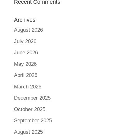
Recent Comments
Archives
August 2026
July 2026
June 2026
May 2026
April 2026
March 2026
December 2025
October 2025
September 2025
August 2025