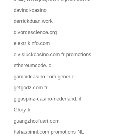
davinci-casino
derrickduan.work
divorcescience.org
elektrikinfo.com
elvisluckcasino.com fr promotions
ethereumcode.io
gambidcasino.com generic
getgodz.com fr
gigaspinz-casino-nederland.nl
Glory tr
guangzhoufuari.com
hahaspinnl.com promotions NL