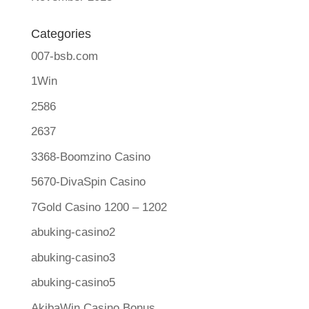
Categories
007-bsb.com
1Win
2586
2637
3368-Boomzino Casino
5670-DivaSpin Casino
7Gold Casino 1200 – 1202
abuking-casino2
abuking-casino3
abuking-casino5
AkibaWin Casino Bonus