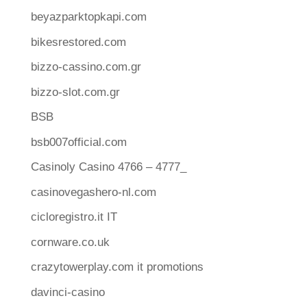
beyazparktopkapi.com
bikesrestored.com
bizzo-cassino.com.gr
bizzo-slot.com.gr
BSB
bsb007official.com
Casinoly Casino 4766 – 4777_
casinovegashero-nl.com
cicloregistro.it IT
cornware.co.uk
crazytowerplay.com it promotions
davinci-casino