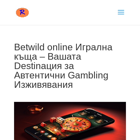
Betwild online Игрална
къща – Вашата
Destinация за
Автентични Gambling
Изживявания