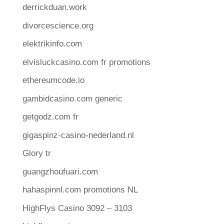
derrickduan.work
divorcescience.org
elektrikinfo.com
elvisluckcasino.com fr promotions
ethereumcode.io
gambidcasino.com generic
getgodz.com fr
gigaspinz-casino-nederland.nl
Glory tr
guangzhoufuari.com
hahaspinnl.com promotions NL
HighFlys Casino 3092 – 3103