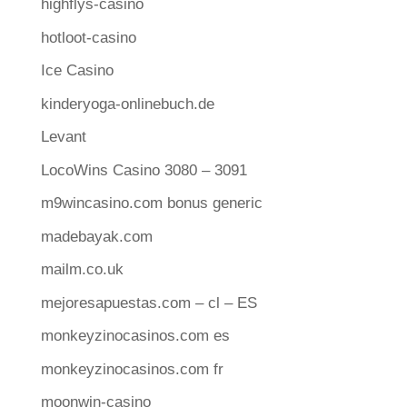
highflys-casino
hotloot-casino
Ice Casino
kinderyoga-onlinebuch.de
Levant
LocoWins Casino 3080 – 3091
m9wincasino.com bonus generic
madebayak.com
mailm.co.uk
mejoresapuestas.com – cl – ES
monkeyzinocasinos.com es
monkeyzinocasinos.com fr
moonwin-casino