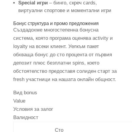
Special игри
– бинго, скреч cards,
виртуални спортове и моментални игри
Бонус структура и промо предложения
Създадохме многостепенна бонусна
система, която програма оценява activity и
loyalty на всеки клиент. Уелкъм пакет
обхваща бонус до сто процента от първия
депозит плюс безплатни spins, което
обстоятелство предоставя солиден старт за
fresh участници на нашата онлайн общност.
Вид bonus
Value
Условия за залог
Валидност
Сто