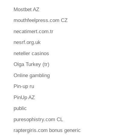
Mostbet AZ
mouthfeelpress.com CZ
necatimert.com.tr
nesrf.org.uk
neteller casinos
Olga Turkey (tr)
Online gambling
Pin-up ru
PinUp AZ
public
puresophistry.com CL
raptergiris.com bonus generic