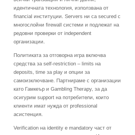
идентичната технология, използвана от
financial институции. Servers ни са secured с
многослойни firewall системи и подлежат на
редовни проверки от independent
организации.
Политиката за отговорна игра включва
средства за self-restriction – limits на
deposits, time за play и опции за
самоизключване. Партнираме с организации
като Гамкеър и Gambling Therapy, за да
осигурим support на потребители, които
клиенти имат нужда от professional
асистенция.
Verification на identity е mandatory част от