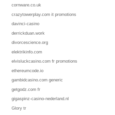
cornware.co.uk
crazytowerplay.com it promotions
davinci-casino
derrickduan.work
divorcescience.org
elektrikinfo.com
elvisluckcasino.com fr promotions
ethereumcode.io
gambidcasino.com generic
getgodz.com fr
gigaspinz-casino-nederland.nl
Glory tr