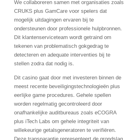
We collaboreren samen met organisaties zoals
CRUKS plus GamCare voor spelers dat
mogelijk uitdagingen ervaren bij te
ondersteunen door professionele hulpbronnen.
Dit klantenserviceteam wordt getraind om
tekenen van problematisch gokgedrag te
detecteren en adequate interventies bij te
stellen zodra dat nodig is.
Dit casino gaat door met investeren binnen de
meest recente beveiligingstechnologieën plus
eerlijke game procedures. Gehele spellen
worden regelmatig gecontroleerd door
onafhankelijke auditbureaus zoals eCOGRA
plus iTech Labs om gehele integriteit van
willekeurige getalsgeneratoren te verifiëren.
Deze transparantie representeert de grondslag