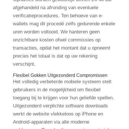
afgehandeld na afronding van eventuele
verificatieprocedures. Ten behoeve van e-
wallets mag dit procedé zelfs gedurende enkele
uren worden voltooid. We hanteren geen
onzichtbare kosten ofwel commissies op
transacties, opdat het montant dat u opneemt
precies het totaal is dat op uw rekening
verschijnt.
Flexibel Gokken Uitgezonderd Compromissen
Het volledig verbeterde mobiele systeem stelt
gebruikers in de mogelijkheid om flexibel
toegang bij te krijgen voor hun geliefde spellen.
Uitgezonderd verplichte software downloads
werkt de website vlekkeloos op iPhone en
Android-apparaten via alle moderne