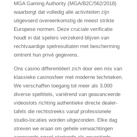
MGA Gaming Authority (MGA/B2C/562/2018)
waarborgt dat volledig alle activiteiten zijn
uitgevoerd overeenkomstig de meest strikte
Europese normen. Deze cruciale verificatie
houdt in dat spelers verzekerd blijven van
rechtvaardige spelresultaten met bescherming
omtrent hun privé gegevens.
Ons casino differentiëert zich door een mix van
klassieke casinosfeer met moderne technieken.
We verschaffen toegang tot meer als 3.000
diverse speltitels, variërend van geavanceerde
videoslots richting authentieke directe dealer-
tafels die rechtstreeks vanaf professionele
studio-locaties worden uitgezonden. Elke dag
streven we eraan om gehele verwachtingen