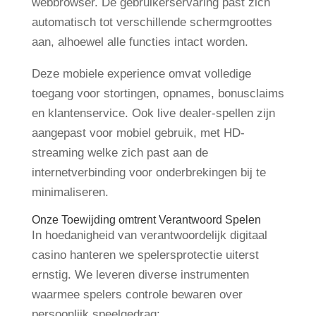
webbrowser. De gebruikerservaring past zich
automatisch tot verschillende schermgroottes
aan, alhoewel alle functies intact worden.
Deze mobiele experience omvat volledige
toegang voor stortingen, opnames, bonusclaims
en klantenservice. Ook live dealer-spellen zijn
aangepast voor mobiel gebruik, met HD-
streaming welke zich past aan de
internetverbinding voor onderbrekingen bij te
minimaliseren.
Onze Toewijding omtrent Verantwoord Spelen
In hoedanigheid van verantwoordelijk digitaal
casino hanteren we spelersprotectie uiterst
ernstig. We leveren diverse instrumenten
waarmee spelers controle bewaren over
persoonlijk speelgedrag: