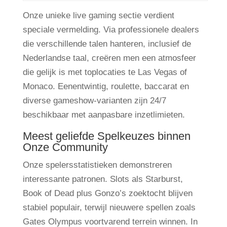
Onze unieke live gaming sectie verdient
speciale vermelding. Via professionele dealers
die verschillende talen hanteren, inclusief de
Nederlandse taal, creëren men een atmosfeer
die gelijk is met toplocaties te Las Vegas of
Monaco. Eenentwintig, roulette, baccarat en
diverse gameshow-varianten zijn 24/7
beschikbaar met aanpasbare inzetlimieten.
Meest geliefde Spelkeuzes binnen
Onze Community
Onze spelersstatistieken demonstreren
interessante patronen. Slots als Starburst,
Book of Dead plus Gonzo’s zoektocht blijven
stabiel populair, terwijl nieuwere spellen zoals
Gates Olympus voortvarend terrein winnen. In