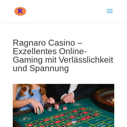
Ragnaro Casino –
Exzellentes Online-
Gaming mit Verlässlichkeit
und Spannung