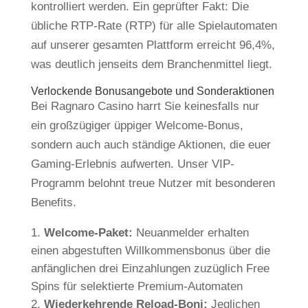
kontrolliert werden. Ein geprüfter Fakt: Die
übliche RTP-Rate (RTP) für alle Spielautomaten
auf unserer gesamten Plattform erreicht 96,4%,
was deutlich jenseits dem Branchenmittel liegt.
Verlockende Bonusangebote und Sonderaktionen
Bei Ragnaro Casino harrt Sie keinesfalls nur
ein großzügiger üppiger Welcome-Bonus,
sondern auch auch ständige Aktionen, die euer
Gaming-Erlebnis aufwerten. Unser VIP-
Programm belohnt treue Nutzer mit besonderen
Benefits.
Welcome-Paket:
Neuanmelder erhalten
einen abgestuften Willkommensbonus über die
anfänglichen drei Einzahlungen zuzüglich Free
Spins für selektierte Premium-Automaten
Wiederkehrende Reload-Boni:
Jeglichen