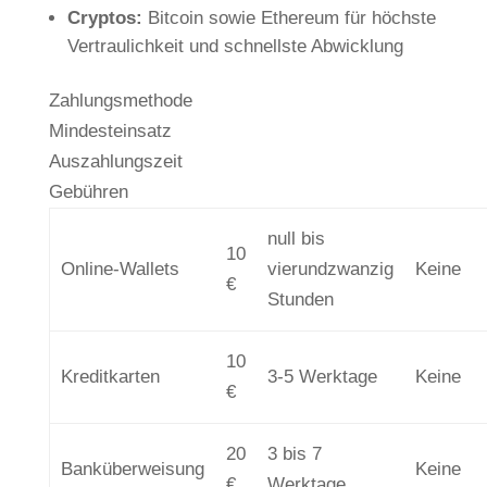
Cryptos:
Bitcoin sowie Ethereum für höchste
Vertraulichkeit und schnellste Abwicklung
Zahlungsmethode
Mindesteinsatz
Auszahlungszeit
Gebühren
null bis
10
Online-Wallets
vierundzwanzig
Keine
€
Stunden
10
Kreditkarten
3-5 Werktage
Keine
€
20
3 bis 7
Banküberweisung
Keine
€
Werktage