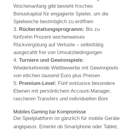
Wochenanfang gibt besteht frisches
Bonuskapital für engagierte Spieler, um die
Spielwoche bestmöglich zu eröffnen
Rückerstattungsprogramm:
Bis zu
fünfzehn Prozent wochenweises
Rückvergütung auf Verluste – selbsttätig
ausgezahlt frei von Umsatzbedingungen
Turniere und Gewinnspiele:
Wiederkehrende Wettbewerbe mit Gewinnpools
von etlichen tausend Euro plus Preisen
Premium-Level:
Fünf exklusive besondere
Ebenen mit persönlichem Account-Manager,
rascheren Transfers und individuellen Boni
Mobiles Gaming bar Kompromisse
Die Spielplattform ist gänzlich für mobile Geräte
angepasst. Einerlei ob Smartphone oder Tablet,