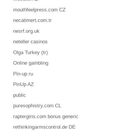
mouthfeelpress.com CZ
necatimert.com.tr
nesrf.org.uk
neteller casinos
Olga Turkey (tr)
Online gambling
Pin-up ru
PinUp AZ
public
puresophistry.com CL
raptergiris.com bonus generic
rethinkingarmscontrol.de DE